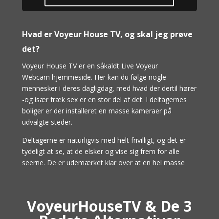
Hvad er Voyeur House TV, og skal jeg prøve
det?
Voyeur House TV er en såkaldt Live Voyeur
Webcam hjemmeside. Her kan du følge nogle
mennesker i deres dagligdag, med hvad der dertil hører
-og især fræk sex er en stor del af det. I deltagernes
boliger er der installeret en masse kameraer på
udvalgte steder.
Deltagerne er naturligvis med helt frivilligt, og det er
tydeligt at se, at de elsker og vise sig frem for alle
seerne. De er udemærket klar over at en hel masse
kigger med, og det tænder de tydeligvis på.
Voyeur House TV har en hel del deltagere, og du kan
VoyeurHouseTV & De 3
derfor følg med hos mange forskellige mennesker. Der
er altid en rimelig stor chance for at noget frækt er i