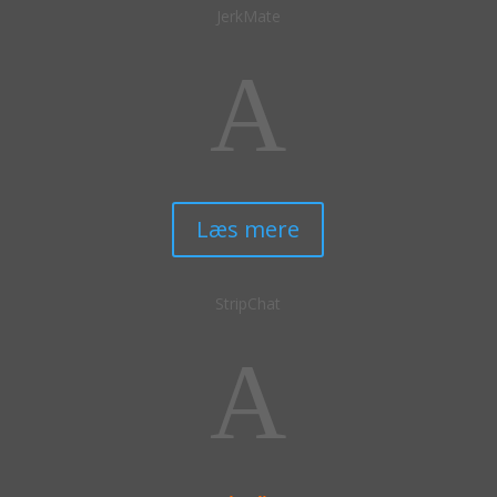
JerkMate
A
Læs mere
StripChat
A