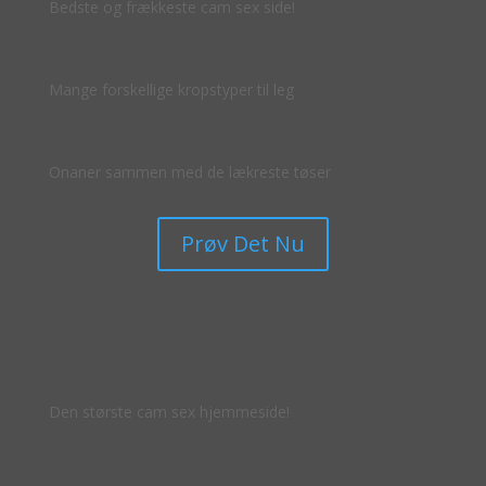
Bedste og frækkeste cam sex side!
Mange forskellige kropstyper til leg
Onaner sammen med de lækreste tøser
Prøv Det Nu
Den største cam sex hjemmeside!