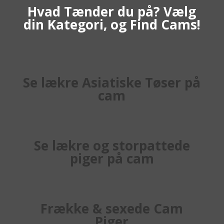
Hvad Tænder du på? Vælg
din Kategori, og Find Cams!
Se lækre Asiatiske Tøser på
cam
Se lækre og storpattede
piger på cam
Frække & sexede Cam
Piger