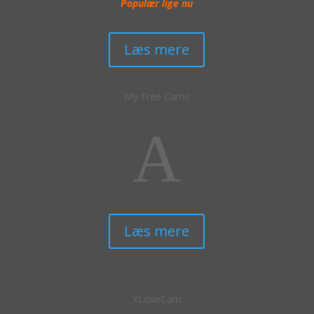
Populær lige nu
Læs mere
My Free Cams
A
Læs mere
XLoveCam