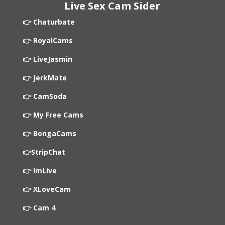
Live Sex Cam Sider
👉 Chaturbate
👉 RoyalCams
👉 LiveJasmin
👉 JerkMate
👉 CamSoda
👉 My Free Cams
👉 BongaCams
👉StripChat
👉 ImLive
👉 XLoveCam
👉 Cam 4