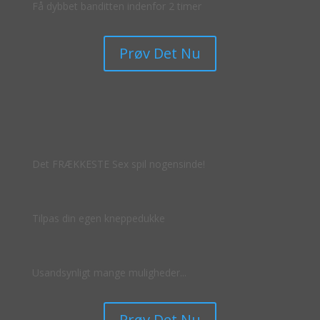
Få dybbet banditten indenfor 2 timer
Prøv Det Nu
Det FRÆKKESTE Sex spil nogensinde!
Tilpas din egen kneppedukke
Usandsynligt mange muligheder...
Prøv Det Nu