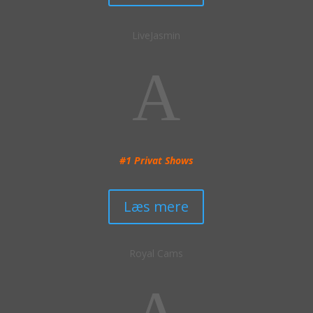
logger ind, at der ikke er nogen hjemme i huset. Det er
selvfølgelig ikke så tit – men eftersom man følger med
LiveJasmin
i deres normale hverdag, så er der en chance for at
ingen er hjemme overhovedet. Det kommer de
A
heldigvis på et tidspunkt 😉 – og ellers er det jo godt,
at du kan tjekke de lækre arkiv optagelser ud, så du har
noget at lege til.
#1 Privat Shows
Læs mere
Royal Cams