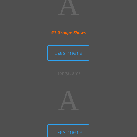
A
Du kan også få et “standard” medlemskab, hvor du får
adgang til alle live-kameraer for kun 26.95€ per måned.
Hvis du gerne vil afprøve det hele før du betaler fuld
pris, så har du også mulighed for at betale 5€ for 3
dages fuld adgang – så har du rig mulighed at prøve
#1 Gruppe Shows
det af.
Nogle årsager til ikke at benytte sig af
Læs mere
VoyeurHouse TV?
Voyeur House TV har ikke særlig mange ulemper.
BongaCams
Overordnet set er det en lækker, fræk og yderst
brugervenlig side.
A
Tilgengæld er det ikke så mange ting man kan, uden at
betale for et medlemskab. Du skal være relativt
“heldig” for at se nogle af det frække sex som de
dyrker, da det skal foregå på en af de få kamerer man
kan se i huset.
Læs mere
Du kan også risikere, at hvis du har et medlemskab og