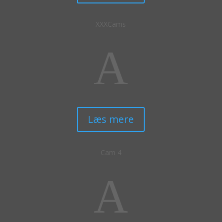
XXXCams
A
Læs mere
Cam 4
A