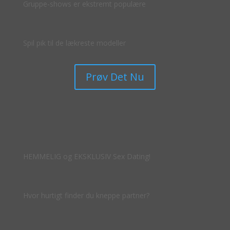
Gruppe-shows er ekstremt populære
Spil pik til de lækreste modeller
Prøv Det Nu
HEMMELIG og EKSKLUSIV Sex Dating!
Hvor hurtigt finder du kneppe partner?